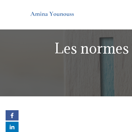
Skip
to
content
Les normes q